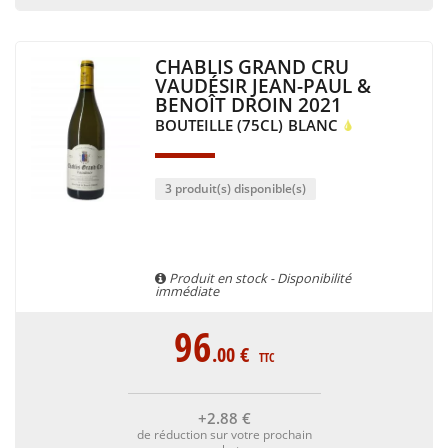
CHABLIS GRAND CRU
VAUDÉSIR JEAN-PAUL &
BENOÎT DROIN 2021
BOUTEILLE (75CL)
BLANC
3 produit(s) disponible(s)
Produit en stock - Disponibilité
immédiate
96
.00
€
TTC
+2
.88
€
de réduction sur votre prochain