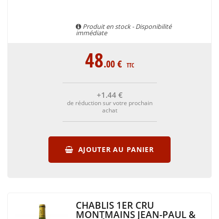
Bourgogne, et qui est également utilisé pour produire le
Champagne. Celui-ci confère au Chablis ce goût à la fois
Produit en stock - Disponibilité
sucré et peu acidulé.
immédiate
48
.00
€
TTC
+1
.44
€
de réduction sur votre prochain
achat
AJOUTER AU PANIER
CHABLIS 1ER CRU
MONTMAINS JEAN-PAUL &