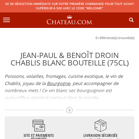
5€ DE RÉDUCTION IMMÉDIATE SUR VOTRE PREMIÈRE COMMANDE POUR TOUT ACHAT
SUPÉRIEUR À 50€ AVEC LE CODE "WELCOME"
Toggle
navigation
6 référence(s) trouvée(s)
JEAN-PAUL & BENOÎT DROIN
CHABLIS BLANC BOUTEILLE (75CL)
Poissons, volailles, fromages, cuisine exotique, le vin de
Chablis, joyau de la
Bourgogne
, peut accompagner de
nombreux mets ! Ce vin blanc sec bourguignon est
aujourd’hui apprécié partout dans le monde.
C’est au cœur de la Bourgogne que celui-ci est produit, dans
le département de l’Yonne, bénéficiant d’un terroir spécifique
à cette zone géographique (climat tempéré océanique, aux
influences continentales, sol argilo-calcaire, calcaire
kimméridgien, etc.) et différent en fonction des climats
SITE ET PAIEMENTS
LIVRAISON SÉCURISÉE