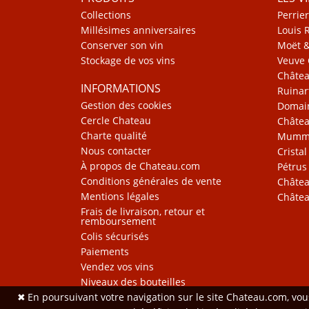
Collections
Perrier
Millésimes anniversaires
Louis 
Conserver son vin
Moët 
Stockage de vos vins
Veuve 
Châte
INFORMATIONS
Ruinar
Gestion des cookies
Domain
Cercle Chateau
Châtea
Charte qualité
Mum
Nous contacter
Cristal
À propos de Chateau.com
Pétrus
Conditions générales de vente
Châtea
Mentions légales
Châtea
Frais de livraison, retour et
remboursement
Colis sécurisés
Paiements
Vendez vos vins
Niveaux des bouteilles
✖
En poursuivant votre navigation sur le site Chateau.com, vo