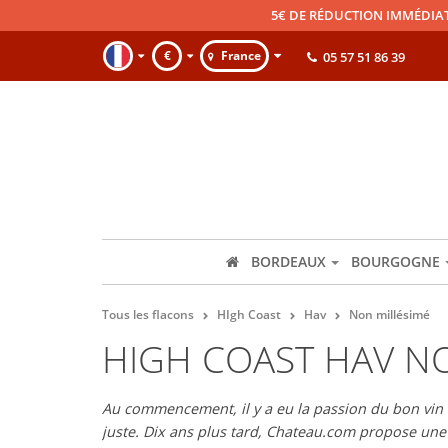
5€ DE RÉDUCTION IMMÉDIA
€
France
05 57 51 86 39
BORDEAUX
BOURGOGNE
Tous les flacons
HIgh Coast
Hav
Non millésimé
HIGH COAST HAV N
Au commencement, il y a eu la passion du bon vin et
juste. Dix ans plus tard, Chateau.com propose un