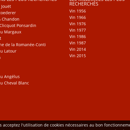
RECHERCHÉS
 Jouët
Vin 1956
Roederer
Vin 1966
& Chandon
Vin 1976
Clicquot Ponsardin
Vin 1977
au Margaux
Vin 1986
t
Vin 1987
e de la Romanée-Conti
Vin 2014
u Latour
Vin 2015
m
u Angélus
u Cheval Blanc
us acceptez l'utilisation de cookies nécessaires au bon fonctionne