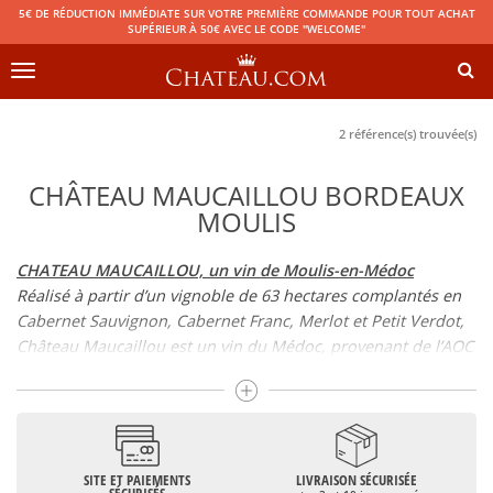
5€ DE RÉDUCTION IMMÉDIATE SUR VOTRE PREMIÈRE COMMANDE POUR TOUT ACHAT
SUPÉRIEUR À 50€ AVEC LE CODE "WELCOME"
Toggle
navigation
2 référence(s) trouvée(s)
CHÂTEAU MAUCAILLOU BORDEAUX
MOULIS
CHATEAU MAUCAILLOU, un vin de Moulis-en-Médoc
Réalisé à partir d’un vignoble de 63 hectares complantés en
Cabernet Sauvignon, Cabernet Franc, Merlot et Petit Verdot,
Château Maucaillou est un vin du Médoc, provenant de l’AOC
Moulis-en-Médoc tel Château Chasse Spleen par exemple.
CHATEAU MAUCAILLOU : du XIXème siècle aux Dourthe
Si Château Maucaillou est né au XIXème siècle, à l’initiative de
Jean Petit-Laroche qui a assemblé des parcelles issues
SITE ET PAIEMENTS
LIVRAISON SÉCURISÉE
alentours ; Maucaillou (Mauvais caillou) était un lieu-dit qui a