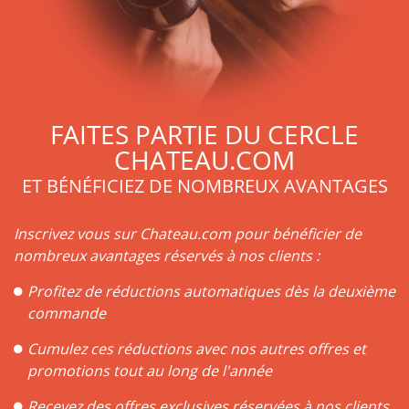
est un vin tantôt complexe, tantôt fin et élégant. Cela
dépend, bien sûr, du domaine sur lequel le vin Moulis est
produit, mais aussi de l’assemblage déterminé par chaque
château. Le terroir n’est également pas en reste.
L’AOC Moulis compte plusieurs crus bourgeois exceptionnels
: le Château Chasse-Spleen et le Château Poujeaux ; mais
FAITES PARTIE DU CERCLE
aussi des crus bourgeois supérieurs : Château Brillette,
CHATEAU.COM
Château Anthonic… Tous témoins du fait que le vin Moulis
est un vin de qualité !
ET BÉNÉFICIEZ DE NOMBREUX AVANTAGES
Inscrivez vous sur Chateau.com pour bénéficier de
nombreux avantages réservés à nos clients :
Profitez de réductions automatiques dès la deuxième
commande
Cumulez ces réductions avec nos autres offres et
promotions tout au long de l'année
Recevez des offres exclusives réservées à nos clients