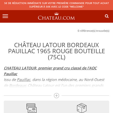
5€ DE RÉDUCTION IMMÉDIATE SUR VOTRE PREMIÈRE COMMANDE POUR TOUT ACHAT
SUPÉRIEUR À 50€ AVEC LE CODE "WELCOME"
Toggle
navigation
0 référence(s) trouvée(s)
CHÂTEAU LATOUR BORDEAUX
PAUILLAC 1965 ROUGE BOUTEILLE
(75CL)
CHATEAU LATOUR, premier grand cru classé de l’AOC
Pauillac
Issu de
Pauillac
, dans la région médocaine, au Nord-Ouest
de
Bordeaux
; Château Latour est l’un des premiers grands
crus classé de l’AOC Pauillac depuis 1855, date de la
classification officielle des vins de Bordeaux. Latour partage
ce rang avec le
Mouton Rothschild
et le Château Lafite-
Rothschild. Le Château Margaux et le Château Haut-Brion