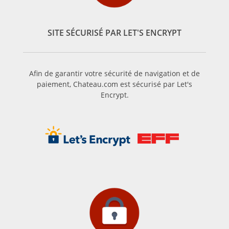
vins de la région : le Cabernet Sauvignon, le Merlot Noir, le
Cabernet Franc, le Malbec, le Petit Verdot, et le Carmenère,
pour le rouge ; le Sauvignon, le Muscadelle, et le Sémillon
SITE SÉCURISÉ PAR LET'S ENCRYPT
pour le blanc. D’autres cépages accessoires sont également
utilisés pour le blanc, mais en quantité limitée : Ugni Blanc,
Ondenc, Merlot Blanc et Colombard.
Le Pauillac vin d’exception du terroir médocain
Afin de garantir votre sécurité de navigation et de
paiement, Chateau.com est sécurisé par Let's
Figurant parmi les plus célèbres appellations du Médoc, le
Encrypt.
vin de Pauillac nous vient de la rive gauche du vignoble
médocain, sur la commune de Pauillac. Pauillac bénéficie
d’un terroir exceptionnel propice à la réalisation de grands
vins tels que le Mouton-Rothschild, le Latour ou le Lafite-
Rothschild, premiers crus de l’appellation. Microclimat, sols
sableux, marneux et calcaires, le climat et la géologie dont
jouissent les 1200 hectares de vignes sont idéaux pour la
culture des cépages typiques de la région : Merlot, Cabernet
Sauvignon, Petit Verdot et Malbec. Le cabernet sauvignon est
d’ailleurs le cépage majoritairement utilisé dans la
composition du vin de Pauillac. Cependant, depuis quelques
années, beaucoup des châteaux de la région donnent une