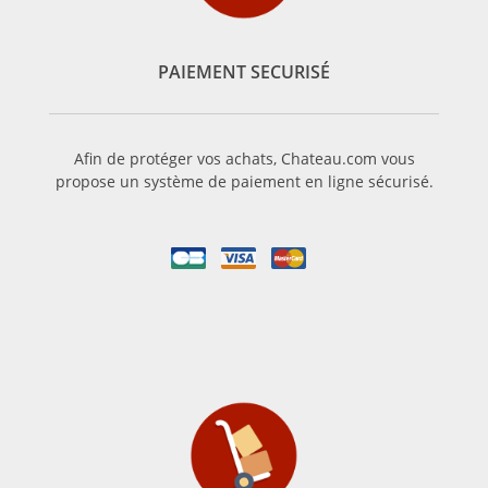
proportion plus forte de Merlot à leurs assemblages afin de
pouvoir boire le vin plus jeune. Ce terroir est plutôt similaire
pour toutes les vignes de l’appellation, ce qui fait que le vin
PAIEMENT SECURISÉ
Pauillac est très caractéristique.
Le Pauillac vin de garde
Afin de protéger vos achats, Chateau.com vous
Le vin Pauillac est un vin rouge qui se conserve plusieurs
propose un système de paiement en ligne sécurisé.
années afin d’atteindre son paroxysme. En vieillissant, le vin
de Pauillac gagne en complexité ainsi qu’en profondeur. Il
mérite donc d’attendre quelques années avant de le
déguster.
Le Pauillac vin de caractère
Le vin Pauillac est un vin très typique. Sa robe sombre, tire
sur le violet et le rouge. Complexe, avec des arômes de fruits
rouges et noirs ainsi que des notes boisées, il se mariera de
ce fait avec la viande rouge : le rôti par exemple, le bœuf,
l’agneau, et certains gibiers tels que la biche etc. Il pourra
également accompagner certaines volailles, telles que du
canard.