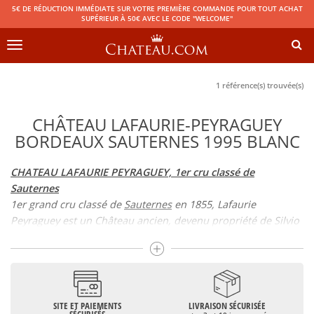
5€ DE RÉDUCTION IMMÉDIATE SUR VOTRE PREMIÈRE COMMANDE POUR TOUT ACHAT
SUPÉRIEUR À 50€ AVEC LE CODE "WELCOME"
Toggle
navigation
1 référence(s) trouvée(s)
CHÂTEAU LAFAURIE-PEYRAGUEY
BORDEAUX SAUTERNES 1995 BLANC
CHATEAU LAFAURIE PEYRAGUEY, 1er cru classé de
Sauternes
1er grand cru classé de
Sauternes
en 1855, Lafaurie
Peyraguey est un Château ancien, devenu propriété de Silvio
Denz en 2014.
Si la naissance de ce Château dont le vignoble couvre 36
hectares, remonte au Moyen-Âge, c’est au 19ème siècle que
Lafaurie Peyraguey prit le nom de son propriétaire de
l’époque, la famille Lafaurie. A son contact, Château Lafaurie
SITE ET PAIEMENTS
LIVRAISON SÉCURISÉE