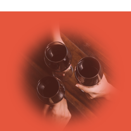
Bordeaux, le département de la Gironde, en Aquitaine, est
connu pour ses millésimes de renommée internationale.
Il regroupe de nombreuses Appellations d’Origine Contrôlée
telles que le Médoc, le Graves ou le Bordeaux supérieur. De
nombreux grands crus dont les vins de
Pomerol
(
Pétrus
),
Saint Emilion
(
Cheval Blanc
),
Sauternes
(
Château d’Yquem
) ou
bien encore (
Pauillac
par exemple
Latour
, Lafite,
Mouton
Rothschild
) ont bâti la réputation des vins de Bordeaux. Au-
delà des appellations communales, elle regroupe également
des appellations régionales telles que le Bordeaux supérieur.
Le Bordeaux supérieur, a d’ailleurs, pour particularité de se
composer du raisin de vignes âgées. Son vin fait
obligatoirement l’objet d’un élevage de plus de neuf mois.
Bien que cela ne soit pas la seule raison de l’importante
viticulture dans cette zone du Sud-Ouest, elle bénéficie de
conditions climatiques et de diversité de texture de sols, qui
font la qualité des vins de Bordeaux. Pourtant, la raison de
l’implantation du commerce du vin dans cette région est
avant tout très ancienne et fruit de l’histoire.