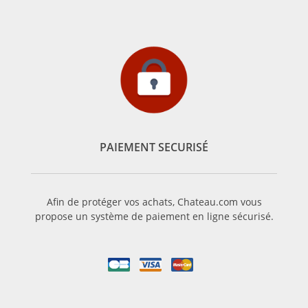
vins de l’AOC Sauternes sont atteints de Botrytis Cinerea, le
champignon de la pourriture noble, qui donne ce goût si
particulier au Sauternes. Ensuite, le raisin est trié plusieurs
fois, c’est-à-dire que plusieurs passages vont être effectués
dans les rangs et que seuls les raisins à maturation seront
prélevés. L’opération peut être réalisée plusieurs fois. Aussi,
tous les grands domaines de Sauternes utilisent le processus
de tries successives.
Le Sauternes connaît le succès depuis plusieurs siècles, déjà
fortement apprécié au temps des tsars. Il connaît
PAIEMENT SECURISÉ
véritablement le succès au 19ème siècle. Nul ne sait
véritablement comment fut découvert l’usage du raisin sur-
muri, mais le mythe veut que cela soit dû à un marquis
Afin de protéger vos achats, Chateau.com vous
revenu trop tard pour faire sa récolte. Le Sauternes était né !
propose un système de paiement en ligne sécurisé.