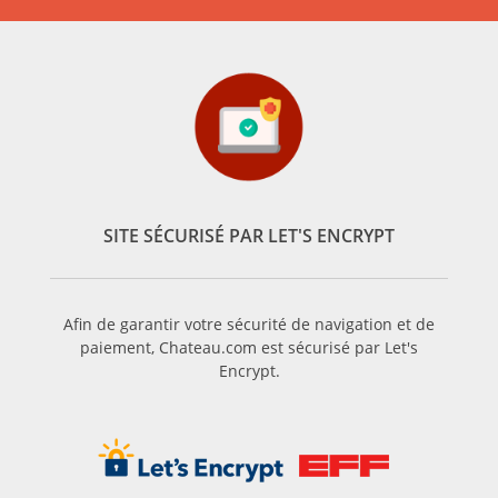
Située au Sud de
Bordeaux
, entre la Garonne et le Ciron ;
l’appellation Sauternes est bordée par les appellations de
Barsac, Graves et l’Entre-deux-Mers. L’AOC Sauternes, voici là
l’une des figures emblématiques du vignoble bordelais !
Les vins de l’AOC Sauternes sont, depuis longtemps très
prisés pour leur style unique. Réalisés à base de Muscadelle
et de Sauvignon, mais surtout de Sémillon, les vins de
l’appellation Sauternes sont des vins très complexes et très
aromatiques, pour les meilleurs d’entre eux ; tels le
Château
SITE SÉCURISÉ PAR LET'S ENCRYPT
d’Yquem
ou le Château Suduiraut. Les arômes floraux et
fruités sont leur marque de fabrique mais en vieillissant, ils
peuvent également révéler des notes boisées ou épicées.
Grands vins, les vins de l’appellation Sauternes pourront être
Afin de garantir votre sécurité de navigation et de
paiement, Chateau.com est sécurisé par Let's
bus avec des plats raffinés et délicats : fruits de mer nobles,
Encrypt.
volailles et bien sûr, le foie gras, son domaine de
prédilection. Son côté liquoreux pourra également sublimer
des desserts à base de poire notamment.
Le secret des Sauternes repose sur le Botrytis Cinerea et les
tries successives du raisin. D’abord, les grains de raisin des