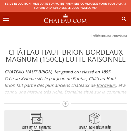
5€ DE RÉDUCTION IMMÉDIATE SUR VOTRE PREMIÈRE COMMANDE POUR TOUT ACHAT
SUPÉRIEUR À 50€ AVEC LE CODE "WELCOME"
Toggle
navigation
1 référence(s) trouvée(s)
CHÂTEAU HAUT-BRION BORDEAUX
MAGNUM (150CL) LUTTE RAISONNÉE
CHATEAU HAUT BRION, 1er grand cru classé en 1855
Créé au XVIème siècle par Jean de Pontac, Château Haut-
Brion fait partie des plus anciens châteaux de
Bordeaux
, et a
connu une histoire très riche. Domaine situé sur la commune
de Pessac, Haut Brion dépend de l’appellation d’origine
contrôlée
Pessac Leognan
et représente un vignoble d’un
peu plus de 48 hectares.
Haut-Brion a été sacré premier grand cru classé au
classement des vins de
Bordeaux
de 1855, figurant ainsi
SITE ET PAIEMENTS
LIVRAISON SÉCURISÉE