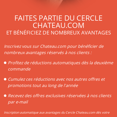
réussi pour l’ensemble du vin de Bordeaux. Il a marqué les
esprits des amateurs par sa qualité et son goût, qu’il soit
blanc ou rouge.
FAITES PARTIE DU CERCLE
Les vins de Bordeaux sont réputés partout dans le monde
CHATEAU.COM
pour leurs arômes incomparables. Ses grands crus ont pour
secret le mélange judicieux de cépages caractéristiques des
ET BÉNÉFICIEZ DE NOMBREUX AVANTAGES
vins de la région : le Cabernet Sauvignon, le Merlot Noir, le
Cabernet Franc, le Malbec, le Petit Verdot, et le Carmenère,
Inscrivez vous sur Chateau.com pour bénéficier de
pour le rouge ; le Sauvignon, le Muscadelle, et le Sémillon
nombreux avantages réservés à nos clients :
pour le blanc. D’autres cépages accessoires sont également
utilisés pour le blanc, mais en quantité limitée : Ugni Blanc,
Profitez de réductions automatiques dès la deuxième
Ondenc, Merlot Blanc et Colombard.
commande
Cumulez ces réductions avec nos autres offres et
promotions tout au long de l'année
Recevez des offres exclusives réservées à nos clients
par e-mail
Inscription automatique aux avantages du Cercle Chateau.com dès votre