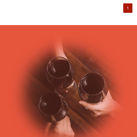
bien encore (
Pauillac
par exemple
Latour
, Lafite,
Mouton
1
Rothschild
) ont bâti la réputation des vins de Bordeaux. Au-
delà des appellations communales, elle regroupe également
des appellations régionales telles que le Bordeaux supérieur.
Le Bordeaux supérieur, a d’ailleurs, pour particularité de se
composer du raisin de vignes âgées. Son vin fait
obligatoirement l’objet d’un élevage de plus de neuf mois.
Bien que cela ne soit pas la seule raison de l’importante
viticulture dans cette zone du Sud-Ouest, elle bénéficie de
conditions climatiques et de diversité de texture de sols, qui
font la qualité des vins de Bordeaux. Pourtant, la raison de
l’implantation du commerce du vin dans cette région est
avant tout très ancienne et fruit de l’histoire.
Les origines du vignoble bordelais remontent au 1er siècle,
où a commencé l’implantation des vignes ; mais c’est surtout
au Moyen-Age que le commerce autour du vin de bordeaux
s’est développé, du fait de l’essor de la navigation et des
fleuves le facilitant dans cette région.
Dernier millésime notable, 2009 a été particulièrement bien