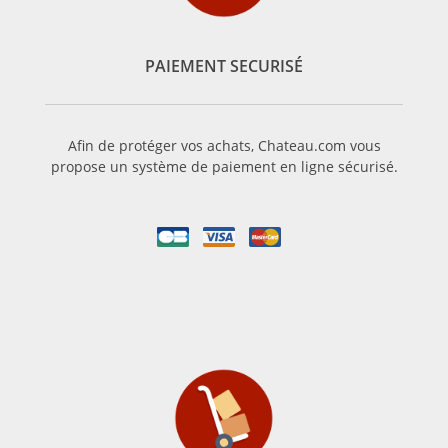
pouvoir boire le vin plus jeune. Ce terroir est plutôt similaire
pour toutes les vignes de l’appellation, ce qui fait que le vin
Pauillac est très caractéristique.
PAIEMENT SECURISÉ
Le Pauillac vin de garde
Le vin Pauillac est un vin rouge qui se conserve plusieurs
Afin de protéger vos achats, Chateau.com vous
années afin d’atteindre son paroxysme. En vieillissant, le vin
propose un système de paiement en ligne sécurisé.
de Pauillac gagne en complexité ainsi qu’en profondeur. Il
mérite donc d’attendre quelques années avant de le
déguster.
Le Pauillac vin de caractère
Le vin Pauillac est un vin très typique. Sa robe sombre, tire
sur le violet et le rouge. Complexe, avec des arômes de fruits
rouges et noirs ainsi que des notes boisées, il se mariera de
ce fait avec la viande rouge : le rôti par exemple, le bœuf,
l’agneau, et certains gibiers tels que la biche etc. Il pourra
également accompagner certaines volailles, telles que du
canard.