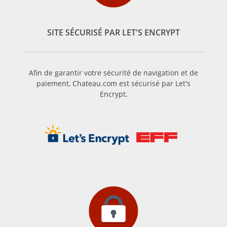
Cabernet Franc, le Malbec, le Petit Verdot, et le Carmenère,
pour le rouge ; le Sauvignon, le Muscadelle, et le Sémillon
pour le blanc. D’autres cépages accessoires sont également
SITE SÉCURISÉ PAR LET'S ENCRYPT
utilisés pour le blanc, mais en quantité limitée : Ugni Blanc,
Ondenc, Merlot Blanc et Colombard.
Le Pauillac vin d’exception du terroir médocain
Figurant parmi les plus célèbres appellations du Médoc, le
Afin de garantir votre sécurité de navigation et de
paiement, Chateau.com est sécurisé par Let's
vin de Pauillac nous vient de la rive gauche du vignoble
Encrypt.
médocain, sur la commune de Pauillac. Pauillac bénéficie
d’un terroir exceptionnel propice à la réalisation de grands
vins tels que le Mouton-Rothschild, le Latour ou le Lafite-
Rothschild, premiers crus de l’appellation. Microclimat, sols
sableux, marneux et calcaires, le climat et la géologie dont
jouissent les 1200 hectares de vignes sont idéaux pour la
culture des cépages typiques de la région : Merlot, Cabernet
Sauvignon, Petit Verdot et Malbec. Le cabernet sauvignon est
d’ailleurs le cépage majoritairement utilisé dans la
composition du vin de Pauillac. Cependant, depuis quelques
années, beaucoup des châteaux de la région donnent une
proportion plus forte de Merlot à leurs assemblages afin de