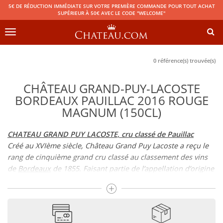
5€ DE RÉDUCTION IMMÉDIATE SUR VOTRE PREMIÈRE COMMANDE POUR TOUT ACHAT
SUPÉRIEUR À 50€ AVEC LE CODE "WELCOME"
Toggle
navigation
0 référence(s) trouvée(s)
CHÂTEAU GRAND-PUY-LACOSTE
BORDEAUX PAUILLAC 2016 ROUGE
MAGNUM (150CL)
CHATEAU GRAND PUY LACOSTE, cru classé de Pauillac
Créé au XVIème siècle, Château Grand Puy Lacoste a reçu le
rang de cinquième grand cru classé au classement des vins
de
Bordeaux
de 1855. Faisant partie de l’appellation d’origine
contrôlée
Pauillac
, c’est sur la commune du même nom que
s’étend Grand Puy Lacoste. Son vignoble possède d’ailleurs
un encépagement en Cabernet Sauvignon, Merlot et
Cabernet Franc, qui imprime le style de Pauillac dans ce vin.