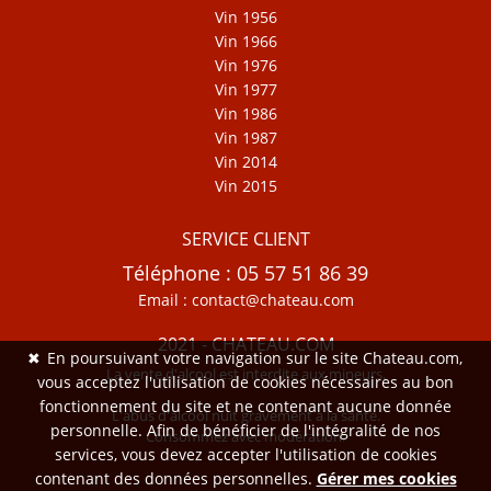
Vin 1956
Vin 1966
Vin 1976
Vin 1977
Vin 1986
Vin 1987
Vin 2014
Vin 2015
SERVICE CLIENT
Téléphone : 05 57 51 86 39
Email : contact@chateau.com
2021 - CHATEAU.COM
✖
En poursuivant votre navigation sur le site Chateau.com,
La vente d'alcool est interdite aux mineurs.
vous acceptez l'utilisation de cookies nécessaires au bon
fonctionnement du site et ne contenant aucune donnée
L'abus d'alcool nuit gravement à la santé.
personnelle. Afin de bénéficier de l'intégralité de nos
Consommez avec modération.
services, vous devez accepter l'utilisation de cookies
contenant des données personnelles.
Gérer mes cookies